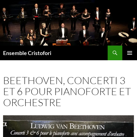
Aller
au
contenu
Recherche
Ensemble Cristofori
MENU
PRINCI
BEETHOVEN, CONCERTI 3
ET 6 POUR PIANOFORTE ET
ORCHESTRE