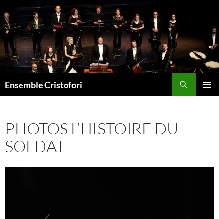
Aller
au
contenu
Recherche
Ensemble Cristofori
MENU
PRINCI
PHOTOS L’HISTOIRE DU
SOLDAT