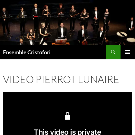
Aller
au
contenu
Recherche
Ensemble Cristofori
MENU
PRINCI
VIDEO PIERROT LUNAIRE